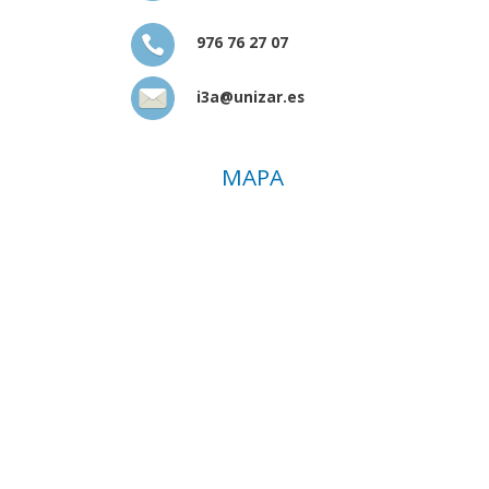
976 76 27 07
i3a@unizar.es
MAPA