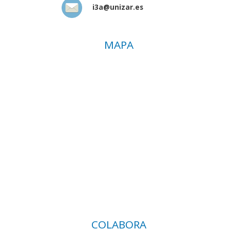
i3a@unizar.es
MAPA
COLABORA