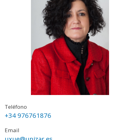
Teléfono
+34 976761876
Email
uxue@unizar.es