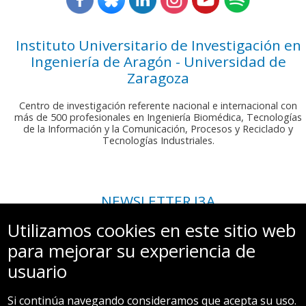
Instituto Universitario de Investigación en
Ingeniería de Aragón - Universidad de
Zaragoza
Centro de investigación referente nacional e internacional con
más de 500 profesionales en Ingeniería Biomédica, Tecnologías
de la Información y la Comunicación, Procesos y Reciclado y
Tecnologías Industriales.
NEWSLETTER I3A
Si deseas recibir nuestro boletín mensual, envíanos un correo a:
Utilizamos cookies en este sitio web
comunicacion.i3a@unizar.es
para mejorar su experiencia de
usuario
Si continúa navegando consideramos que acepta su uso.