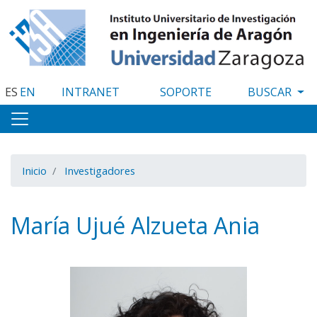
Pasar
al
contenido
principal
ES
EN
INTRANET
SOPORTE
Inicio
Investigadores
María Ujué Alzueta Ania