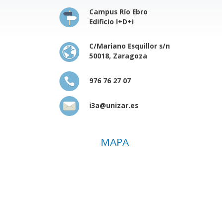
Campus Río Ebro
Edificio I+D+i
C/Mariano Esquillor s/n
50018, Zaragoza
976 76 27 07
i3a@unizar.es
MAPA