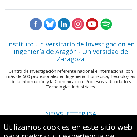
Instituto Universitario de Investigación en
Ingeniería de Aragón - Universidad de
Zaragoza
Centro de investigación referente nacional e internacional con
más de 500 profesionales en Ingeniería Biomédica, Tecnologías
de la Información y la Comunicación, Procesos y Reciclado y
Tecnologías Industriales.
NEWSLETTER I3A
Si deseas recibir nuestro boletín mensual, envíanos un correo a:
Utilizamos cookies en este sitio web
comunicacion.i3a@unizar.es
para mejorar su experiencia de