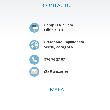
CONTACTO
Campus Río Ebro
Edificio I+D+i
C/Mariano Esquillor s/n
50018, Zaragoza
976 76 27 07
i3a@unizar.es
MAPA