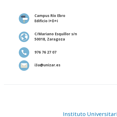
Campus Río Ebro
Edificio I+D+i
C/Mariano Esquillor s/n
50018, Zaragoza
976 76 27 07
i3a@unizar.es
Instituto Universita