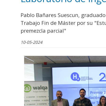
WhatsApp
Facebook
Bluesk
Link
S
Pablo Bañares Suescun, graduado e
Trabajo Fin de Máster por su "Es
premezcla parcial"
10-05-2024