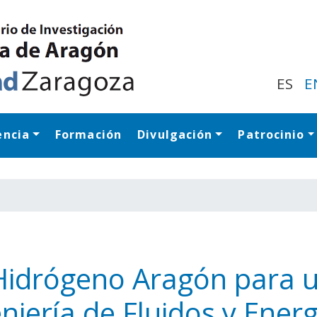
Pasar
al
contenido
principal
ES
E
encia
Formación
Divulgación
Patrocinio
Navegación princip
Hidrógeno Aragón para 
niería de Fluidos y Energ