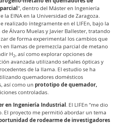
idrógeno-metano en quemadores de
parcial
", dentro del Máster en Ingeniería
de la EINA en la Universidad de Zaragoza.
e realizado íntegramente en el LIFEn, bajo la
 de Álvaro Muelas y Javier Ballester, tratando
rizar de forma experimental los cambios que
n en llamas de premezcla parcial de metano
adir H
, así como explorar opciones de
2
ión avanzada utilizando señales ópticas y
procedentes de la llama. El estudio se ha
utilizando quemadores domésticos
s, así como un
prototipo de quemador,
iciones controladas.
r en Ingeniería Industrial
. El LIFEn “me dio
bo. El proyecto me permitió abordar un tema
oportunidad de rodearme de investigadores