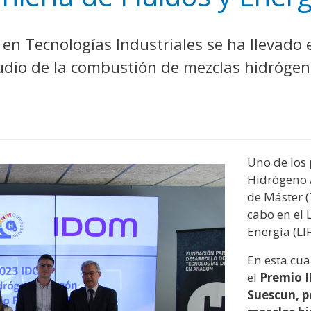
y
edIn
hare
n Tecnologías Industriales se ha llevado e
tudio de la combustión de mezclas hidróg
Uno de los
Hidrógeno A
de Máster (
cabo en el 
Energía (LI
En esta cua
el
Premio 
Suescun, p