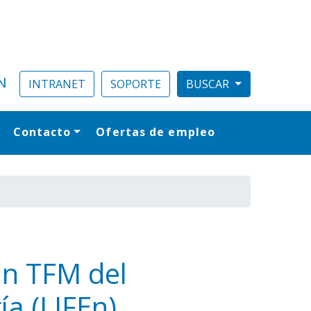
N
INTRANET
SOPORTE
Contacto
Ofertas de empleo
al
un TFM del
ía (LIFEn)