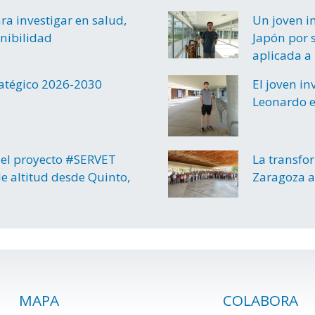
a investigar en salud,
Un joven i
enibilidad
Japón por s
aplicada a 
ratégico 2026-2030
El joven i
Leonardo e
el proyecto #SERVET
La transfo
e altitud desde Quinto,
Zaragoza a
MAPA
COLABORA