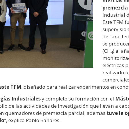
mezclas h
premezcla 
Industrial 
Este TFM fu
supervisión
de caracte
se produce
(CH
) al añ
4
monitorizac
eléctricas 
realizado 
comerciale
 este TFM
, diseñado para realizar experimentos en cond
gías Industriales
y completó su formación con el
Máste
llo de las actividades de investigación que llevan a ca
n quemadores de premezcla parcial, además
tuve la 
lo
”, explica Pablo Bañares.