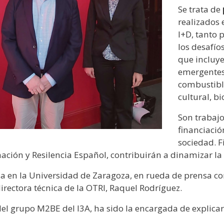
Se trata de
realizados
I+D, tanto 
los desafío
que incluy
emergentes,
combustible
cultural, b
Son trabaj
financiació
sociedad. 
mación y Resilencia Español, contribuirán a dinamizar l
 en la Universidad de Zaragoza, en rueda de prensa con 
irectora técnica de la OTRI, Raquel Rodríguez.
del grupo M2BE del I3A, ha sido la encargada de explica