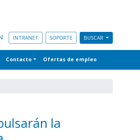
N
INTRANET
SOPORTE
Contacto
Ofertas de empleo
al
pulsarán la
a