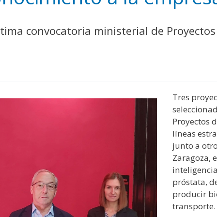
y
edIn
hare
tima convocatoria ministerial de Proyectos 
Tres proyec
seleccionad
Proyectos d
líneas estr
junto a otr
Zaragoza, e
inteligencia
próstata, d
producir bi
transporte.