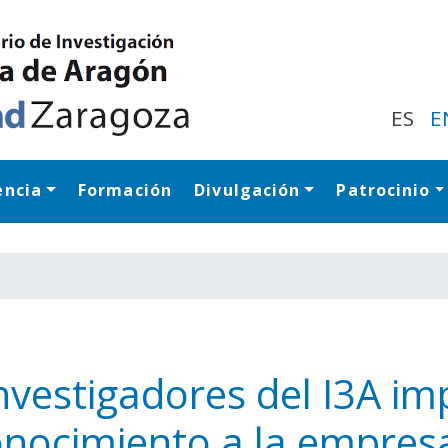
Pasar
al
contenido
principal
ES
E
encia
Formación
Divulgación
Patrocinio
Navegación princip
nvestigadores del I3A im
conocimiento a la empres