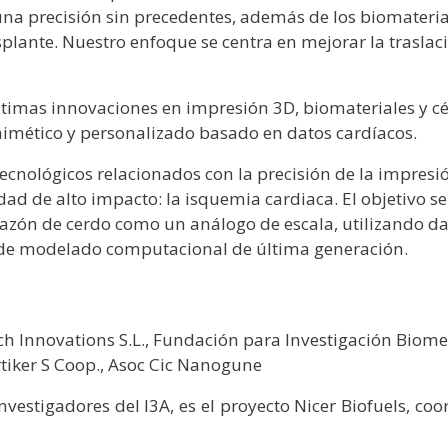
 una precisión sin precedentes, además de los biomateri
splante. Nuestro enfoque se centra en mejorar la traslac
timas innovaciones en impresión 3D, biomateriales y c
mético y personalizado basado en datos cardíacos.
cnológicos relacionados con la precisión de la impresió
d de alto impacto: la isquemia cardiaca. El objetivo ser
azón de cerdo como un análogo de escala, utilizando dat
s de modelado computacional de última generación.
h Innovations S.L., Fundación para Investigación Biom
rtiker S Coop., Asoc Cic Nanogune
investigadores del I3A, es el proyecto Nicer Biofuels, 