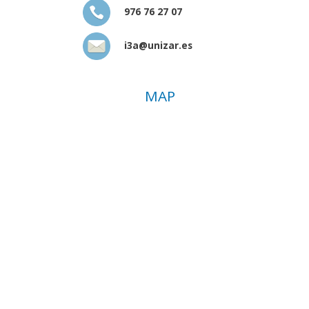
976 76 27 07
i3a@unizar.es
MAP