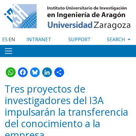
Skip
to
main
content
ES
EN
INTRANET
SUPPORT
WhatsApp
Facebook
Bluesky
LinkedIn
Share
Tres proyectos de
investigadores del I3A
impulsarán la transferencia
del conocimiento a la
empresa