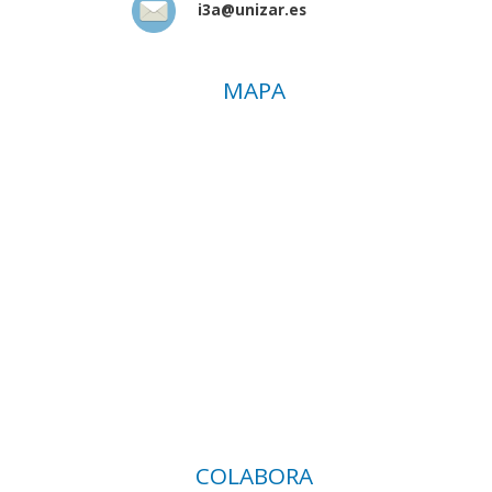
i3a@unizar.es
MAPA
COLABORA