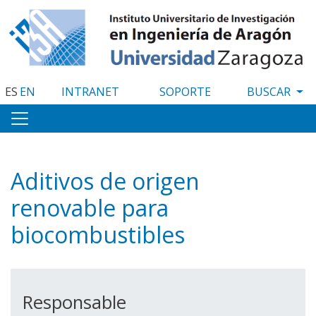
Pasar
al
contenido
principal
ES
EN
INTRANET
SOPORTE
Aditivos de origen
renovable para
biocombustibles
Responsable