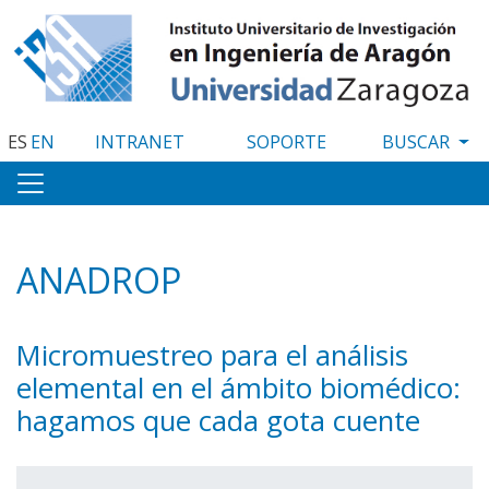
Pasar
al
contenido
principal
ES
EN
INTRANET
SOPORTE
ANADROP
Micromuestreo para el análisis
elemental en el ámbito biomédico:
hagamos que cada gota cuente