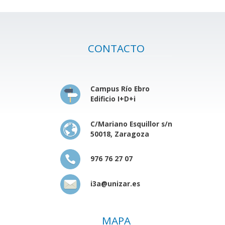
CONTACTO
Campus Río Ebro
Edificio I+D+i
C/Mariano Esquillor s/n
50018, Zaragoza
976 76 27 07
i3a@unizar.es
MAPA