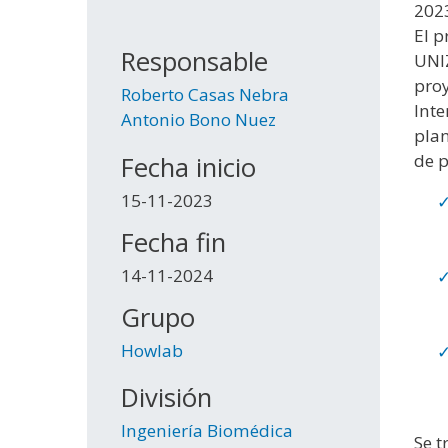
202
El p
Responsable
UNIZ
pro
Roberto Casas Nebra
Inte
Antonio Bono Nuez
plan
de p
Fecha inicio
15-11-2023
Fecha fin
14-11-2024
Grupo
Howlab
División
Ingeniería Biomédica
Se t