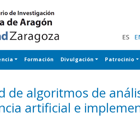
Pasar
al
contenido
principal
ES
E
encia
Formación
Divulgación
Patrocinio
Navegación princip
ad de algoritmos de anál
ncia artificial e implem