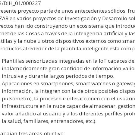
3/DIH_01/000227
resente proyecto parte de unos antecedentes sólidos, f
AR en varios proyectos de Investigación y Desarrollo sob
yectos han ido construyendo un ecosistema que introd
rnet de las Cosas a través de la inteligencia artificial y
tillas y la nube u otros dispositivos externos como sm
roductos alrededor de la plantilla inteligente está comp
Plantillas sensorizadas integradas en la IoT capaces d
inalámbricamente gran cantidad de información valio
intrusiva y durante largos períodos de tiempo.
Aplicaciones en smartphones, smart watches o gatewa
información, la integren con la de otros posibles disposi
pulsómetro), la procesen e interaccionen con el usuario 
Infraestructura en la nube capaz de almacenar, gestion
valor añadido al usuario y a los diferentes perfiles pro
la salud, familiares, entrenadores, etc.).
rabajan tres áreas-objetivo: