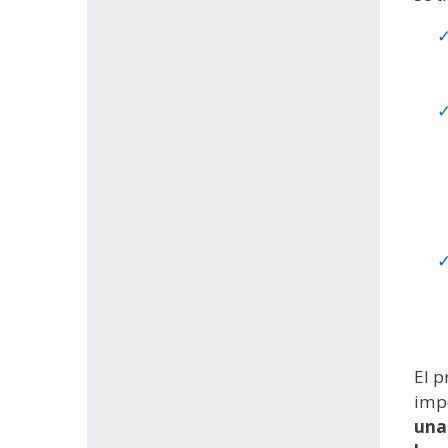
El p
impo
una