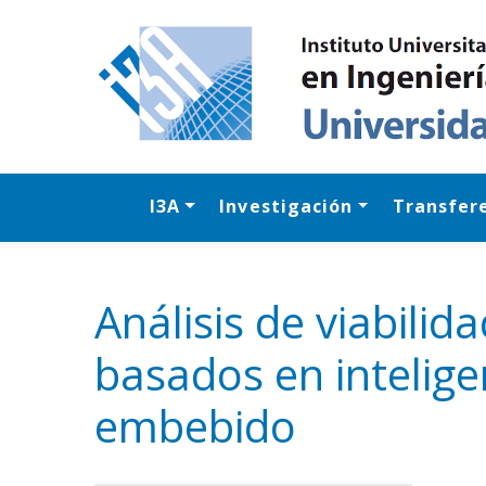
I3A
Investigación
Transfer
Análisis de viabilid
basados en intelige
embebido