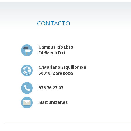
CONTACTO
Campus Río Ebro
Edificio I+D+i
C/Mariano Esquillor s/n
50018, Zaragoza
976 76 27 07
i3a@unizar.es