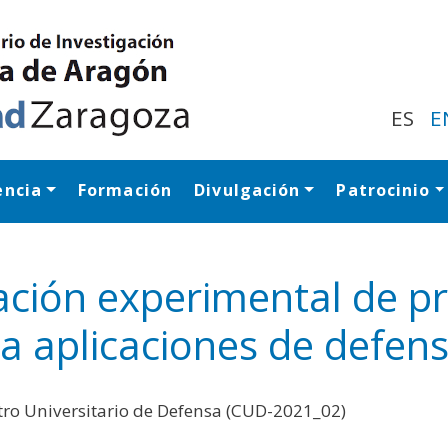
Pasar
al
contenido
principal
ES
E
encia
Formación
Divulgación
Patrocinio
Navegación princip
zación experimental de 
a aplicaciones de defen
ro Universitario de Defensa (CUD-2021_02)