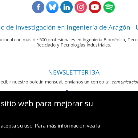
rio de Investigación en Ingeniería de Aragón -
nacional con más de 500 profesionales en Ingeniería Biomédica, Tecn
Reciclado y Tecnologías Industriales.
NEWSLETTER I3A
recibir nuestro boletín mensual, envíanos un correo a:
comunicacion
 sitio web para mejorar su
acepta su uso. Para más información vea la
Aviso legal y Política de privacidad