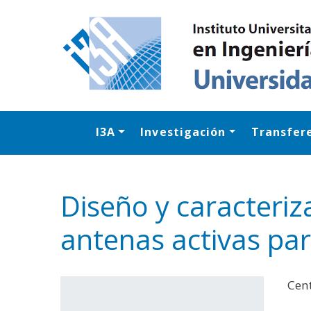
I3A
Investigación
Transfer
Diseño y caracteri
antenas activas par
Cent