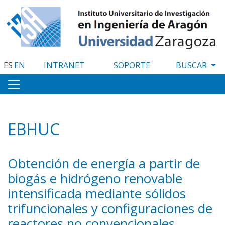
Pasar
al
contenido
principal
ES
EN
INTRANET
SOPORTE
EBHUC
Obtención de energía a partir de
biogás e hidrógeno renovable
intensificada mediante sólidos
trifuncionales y configuraciones de
reactores no convencionales