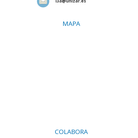
i3a@unizar.es
MAPA
COLABORA