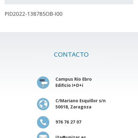
PID2022-138785OB-I00
CONTACTO
Campus Río Ebro
Edificio I+D+i
C/Mariano Esquillor s/n
50018, Zaragoza
976 76 27 07
i3a@unizar.es