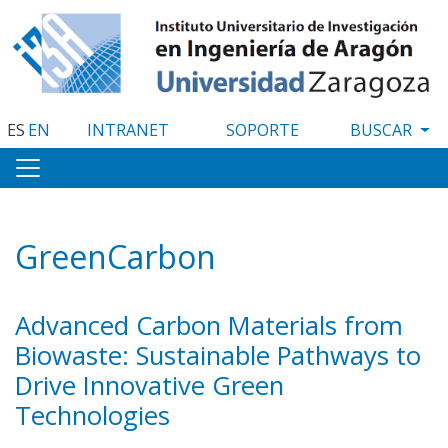
Pasar
al
contenido
principal
ES
EN
INTRANET
SOPORTE
GreenCarbon
Advanced Carbon Materials from
Biowaste: Sustainable Pathways to
Drive Innovative Green
Technologies