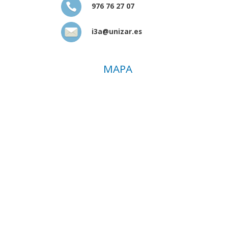
976 76 27 07
i3a@unizar.es
MAPA