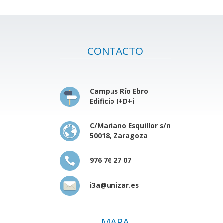
CONTACTO
Campus Río Ebro
Edificio I+D+i
C/Mariano Esquillor s/n
50018, Zaragoza
976 76 27 07
i3a@unizar.es
MAPA