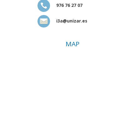
976 76 27 07
i3a@unizar.es
MAP