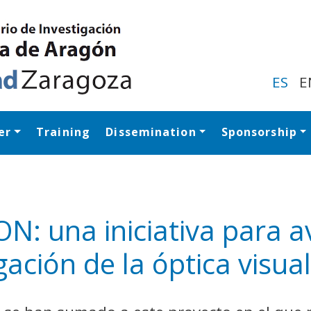
Skip
to
main
content
ES
E
er
Training
Dissemination
Sponsorship
Navegación princip
: una iniciativa para a
gación de la óptica visua
y
edIn
hare