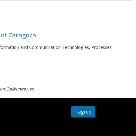
 of Zaragoza
 Information and Communication Technologies, Processes
on.i3a@unizar.es
I agree