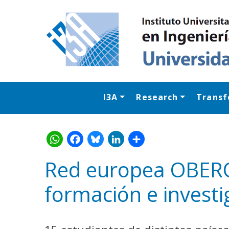
I3A
Research
Transf
Red europea OBERON
formación e investi
WhatsApp
Facebook
Bluesk
Link
S