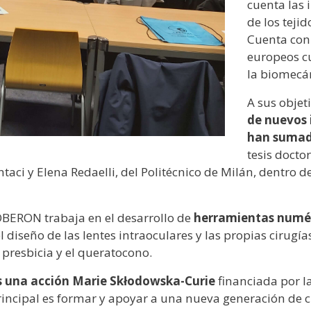
cuenta las 
de los tejid
Cuenta con 
europeos cu
la biomecá
A sus objet
de nuevos 
han sumad
tesis docto
antaci y Elena Redaelli, del Politécnico de Milán, dentro
OBERON trabaja en el desarrollo de
herramientas numé
el diseño de las lentes intraoculares y las propias cirug
 presbicia y el queratocono.
s una acción Marie Skłodowska-Curie
financiada por l
rincipal es formar y apoyar a una nueva generación de 