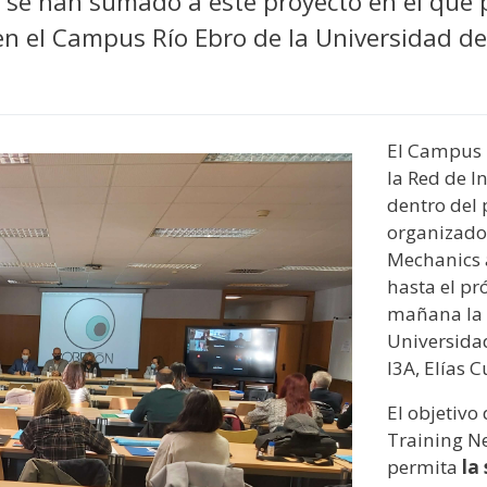
 se han sumado a este proyecto en el que p
n el Campus Río Ebro de la Universidad d
El Campus 
la Red de I
dentro del
organizado 
Mechanics 
hasta el p
mañana la v
Universidad
I3A, Elías C
El objetivo
Training Ne
permita
la