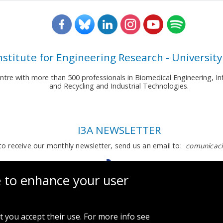
nstitute for Engineering Research - University
entre with more than 500 professionals in Biomedical Engineering,
and Recycling and Industrial Technologies.
I3A NEWSLETTER
to receive our monthly newsletter, send us an email to:
comunicaci
e to enhance your user
t you accept their use. For more info see