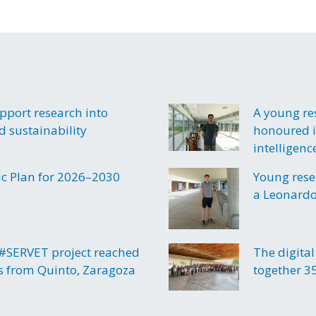
upport research into
A young re
d sustainability
honoured in
intelligenc
gic Plan for 2026–2030
Young rese
a Leonardo 
 #SERVET project reached
The digital
es from Quinto, Zaragoza
together 3