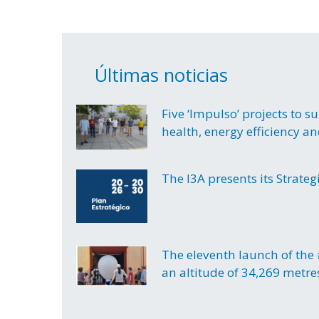
Últimas noticias
Five ‘Impulso’ projects to s
health, energy efficiency an
The I3A presents its Strate
The eleventh launch of the
an altitude of 34,269 metr