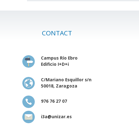
CONTACT
Campus Río Ebro
Edificio I+D+i
C/Mariano Esquillor s/n
50018, Zaragoza
976 76 27 07
i3a@unizar.es