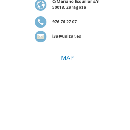
C/Mariano Esquillor s/n
50018, Zaragoza
976 76 27 07
i3a@unizar.es
MAP