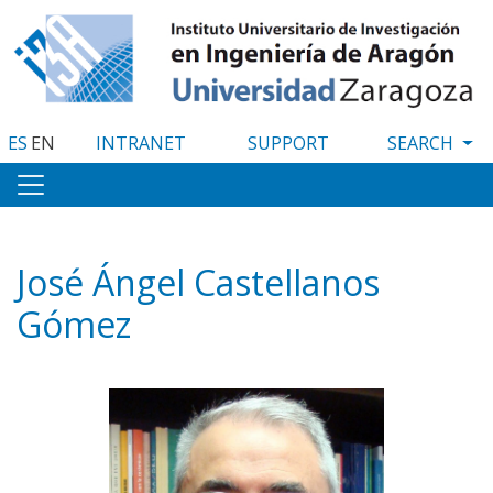
Skip
to
main
content
ES
EN
INTRANET
SUPPORT
José Ángel Castellanos
Gómez