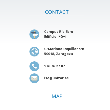
CONTACT
Campus Río Ebro
Edificio I+D+i
C/Mariano Esquillor s/n
50018, Zaragoza
976 76 27 07
i3a@unizar.es
MAP