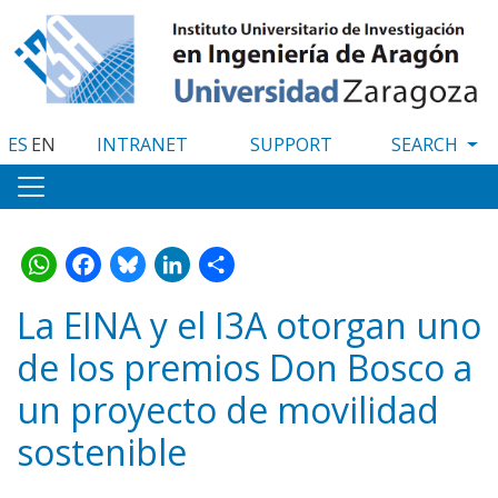
Skip
to
main
content
ES
EN
INTRANET
SUPPORT
WhatsApp
Facebook
Bluesky
LinkedIn
Share
La EINA y el I3A otorgan uno
de los premios Don Bosco a
un proyecto de movilidad
sostenible