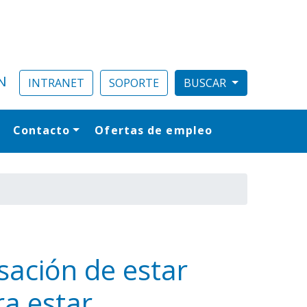
N
INTRANET
SOPORTE
Contacto
Ofertas de empleo
al
sación de estar
ra estar