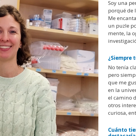
Soy una pe
porqué de 
Me encanta
un puzle po
mente, la o
investigaci
¿Siempre t
No tenía cl
pero siemp
que me gu
en la unive
el camino d
otros inter
curiosa, en
Cuánto tie
destacaría