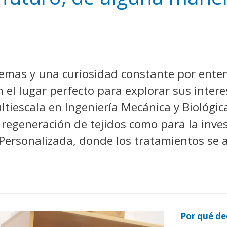
y
edIn
hare
lemas y una curiosidad constante por ente
n el lugar perfecto para explorar sus inter
tiescala en Ingeniería Mecánica y Biológic
a regeneración de tejidos como para la inves
a Personalizada, donde los tratamientos se 
Por qué de