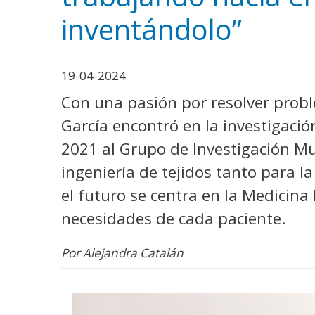
WhatsApp
Facebook
Bluesk
Link
S
inventándolo”
19-04-2024
Con una pasión por resolver prob
García encontró en la investigació
2021 al Grupo de Investigación Mul
ingeniería de tejidos tanto para l
el futuro se centra en la Medicin
necesidades de cada paciente.
Por Alejandra Catalán