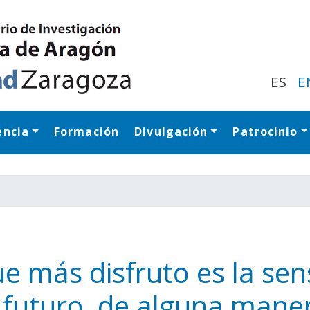
Pasar
al
contenido
principal
ES
E
encia
Formación
Divulgación
Patrocinio
Navegación princip
ue más disfruto es la sen
 futuro, de alguna mane