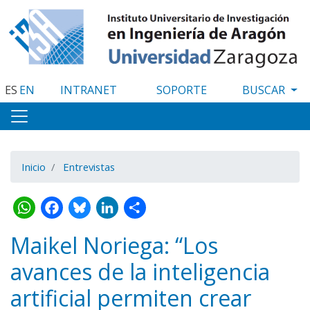
Pasar
al
contenido
principal
ES
EN
INTRANET
SOPORTE
Inicio
Entrevistas
WhatsApp
Facebook
Bluesky
LinkedIn
Share
Maikel Noriega: “Los
avances de la inteligencia
artificial permiten crear