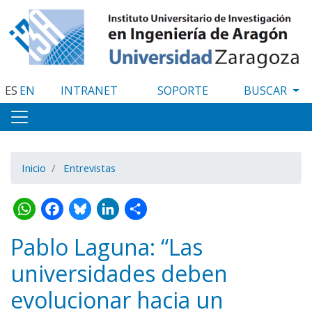
Pasar
al
contenido
principal
ES
EN
INTRANET
SOPORTE
Inicio
Entrevistas
WhatsApp
Facebook
Bluesky
LinkedIn
Share
Pablo Laguna: “Las
universidades deben
evolucionar hacia un