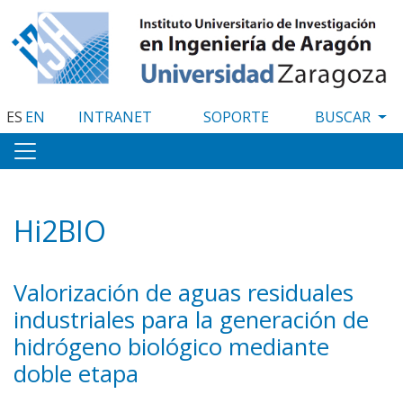
Pasar
al
contenido
principal
ES
EN
INTRANET
SOPORTE
Hi2BIO
Valorización de aguas residuales
industriales para la generación de
hidrógeno biológico mediante
doble etapa