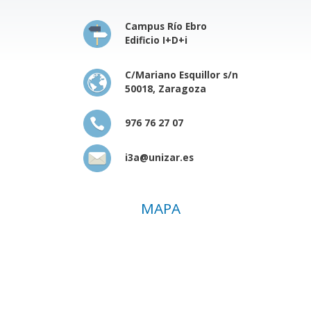
Campus Río Ebro
Edificio I+D+i
C/Mariano Esquillor s/n
50018, Zaragoza
976 76 27 07
i3a@unizar.es
MAPA