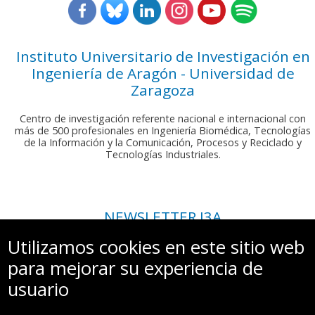
Instituto Universitario de Investigación en
Ingeniería de Aragón - Universidad de
Zaragoza
Centro de investigación referente nacional e internacional con
más de 500 profesionales en Ingeniería Biomédica, Tecnologías
de la Información y la Comunicación, Procesos y Reciclado y
Tecnologías Industriales.
NEWSLETTER I3A
Si deseas recibir nuestro boletín mensual, envíanos un correo a:
Utilizamos cookies en este sitio web
comunicacion.i3a@unizar.es
para mejorar su experiencia de
usuario