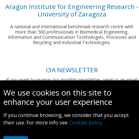
Aragon Institute for Engineering Research -
University of Zaragoza
A national and international benchmark research centre with
more than 500 professionals in Biomedical Engineering,
Information and Communication Technologies, Processes and
Recycling and Industrial Technologies.
I3A NEWSLETTER
If you want to receive our monthly newsletter, send us an email
to:
comunicacion.i3a@unizar.es
We use cookies on this site to
enhance your user experience
If you continue browsing, we consider that you accept
their use. For more info see
Cookies policy