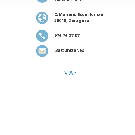
C/Mariano Esquillor s/n
50018, Zaragoza
976 76 27 07
i3a@unizar.es
MAP