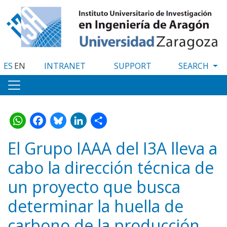
Skip
to
main
content
ES
EN
INTRANET
SUPPORT
WhatsApp
Facebook
Bluesky
LinkedIn
Share
El Grupo IAAA del I3A lleva a
cabo la dirección técnica de
un proyecto que busca
determinar la huella de
carbono de la producción