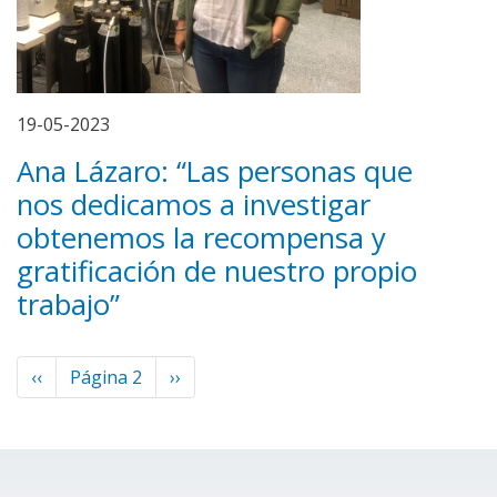
19-05-2023
Ana Lázaro: “Las personas que
nos dedicamos a investigar
obtenemos la recompensa y
gratificación de nuestro propio
trabajo”
Paginación
Página
‹‹
Página 2
Siguiente
››
anterior
página