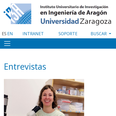
Pasar
al
contenido
principal
ES
EN
INTRANET
SOPORTE
Entrevistas