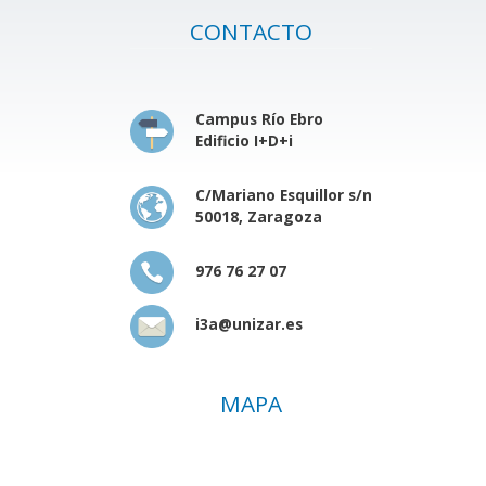
CONTACTO
Campus Río Ebro
Edificio I+D+i
C/Mariano Esquillor s/n
50018, Zaragoza
976 76 27 07
i3a@unizar.es
MAPA