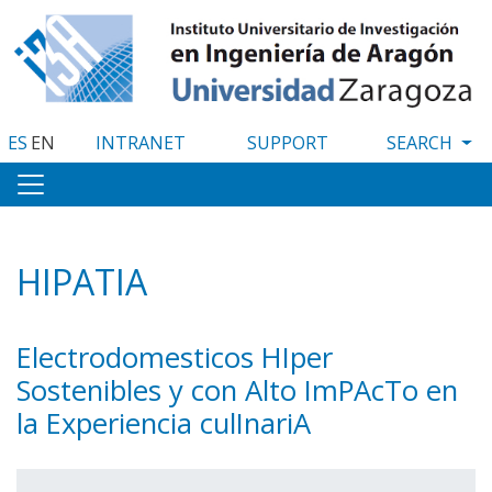
Skip
to
main
content
ES
EN
INTRANET
SUPPORT
HIPATIA
Electrodomesticos HIper
Sostenibles y con Alto ImPAcTo en
la Experiencia culInariA