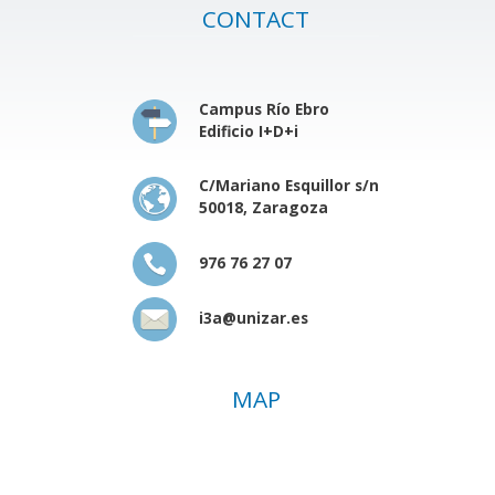
CONTACT
Campus Río Ebro
Edificio I+D+i
C/Mariano Esquillor s/n
50018, Zaragoza
976 76 27 07
i3a@unizar.es
MAP