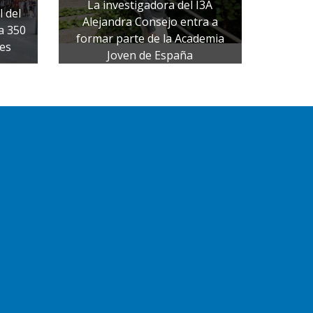
La investigadora del I3A
l del
Alejandra Consejo entra a
a 350
formar parte de la Academia
les
Joven de España