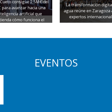
s Cueto consigue 2,5M€ del
La transformación digita
 para avanzar hacia una
agua reúne en Zaragoza 
nteligencia artificial que
expertos internaciona
tienda cómo funciona el
mundo
EVENTOS