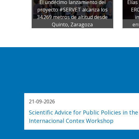
El undécimo lanzamiento del
Elía
proyecto #SERVET alcanza los
ERC
34.269 metros de altitud desde
i
Quinto, Zaragoza
en
21-09-2026
Scientific Advice for Public Policies in the
Internacional Contex Workshop