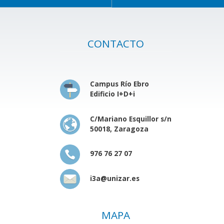
CONTACTO
Campus Río Ebro
Edificio I+D+i
C/Mariano Esquillor s/n
50018, Zaragoza
976 76 27 07
i3a@unizar.es
MAPA