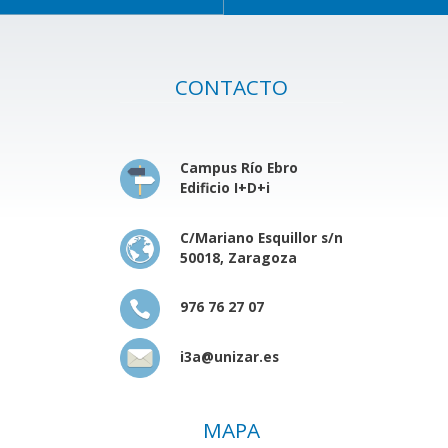
CONTACTO
Campus Río Ebro
Edificio I+D+i
C/Mariano Esquillor s/n
50018, Zaragoza
976 76 27 07
i3a@unizar.es
MAPA